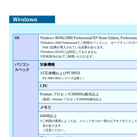
OS
Windows 98/Me/2000 Professional/XP Home Edition, Professiona
※
Windows 2000 Professionalでご利用のパソコンに、セーフティパ
Pack 2以降が導入されている必要があります。
※
Windows 95/NTには対応しておりません。
※
日本語OSのみでご利用いただけます。
パソコン
対象機種
スペック
AT互換機およびPC98NX
（PC-9801/9821シリーズは除く）
CPU
Pentium プロセッサ200MHz相当以上
（推奨）Pentium プロセッサ266MHz相当以上
メモリ
64MB以上
※
ご利用の環境によっては、メインメモリの一部がビデオメモリとし
合があります。
ご注意ください。