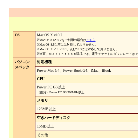
OS
Mac OS X v10.2
※Mac OS 8.6〜9.2をご利用の場合は
こちら
。
※Mac OS 8.5以前には対応しておりません。
※Mac OS X v10〜10.1、及び10.3には対応しておりません。
※当面、Ｍａｃｉｎｔｏｓｈ環境では、電子チケットのダウンロードは
パソコン
対応機種
スペック
Power Mac G4、Power Book G4、iMac、iBook
CPU
Power PC G3以上
（推奨）Power PC G3 300MHz以上
メモリ
128MB以上
空きハードディスク
15MB以上
その他