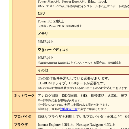
Power Mac G4、Power Book G4、iMac、iBook
※Mac OS 8.6〜9.2が工場出荷時にインストールされたUSBポート
CPU
Power PC G3以上
（推奨）Power PC G3 300MHz以上
メモリ
64MB以上
空きハードディスク
10MB以上
※Adobe Acrobat Reader 5.0をインストールする場合は、40MB以上
その他
OSの動作条件を満たしている必要があります。
CD-ROMドライブ、USBポートが必要です。
※Macintoshに標準搭載されているUSBポートのみに対応しております
ネットワーク
アナログ回線、ISDN回線、PHS、携帯電話、ADSL、光
※一部制限のある環境があります。
※一部のCATVではご利用に制限のある場合があります。
※詳細は、最新の
対応状況一覧
で必ずご確認ください。
プロバイダ
特殊なブラウザを利用しているプロバイダ（AOLなど）を
ブラウザ
Internet Explorer 4.5以上、Netscape Navigator 4.5以上