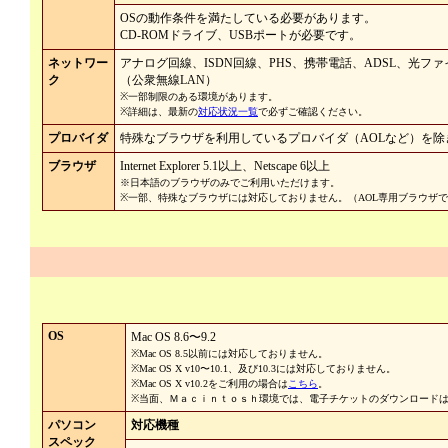
OSの動作条件を満たしている必要があります。
CD-ROMドライブ、USBポートが必要です。
ネットワー
アナログ回線、ISDN回線、PHS、携帯電話、ADSL、光フ
ク
（公衆無線LAN）
※一部制限のある環境があります。
※詳細は、最新の
対応状況一覧
で必ずご確認ください。
プロバイダ
特殊なブラウザを利用しているプロバイダ（AOLなど）を
ブラウザ
Internet Explorer 5.1以上、Netscape 6以上
※日本語のブラウザのみでご利用いただけます。
※一部、特殊なブラウザには対応しておりません。（AOL専用ブラウザ
OS
Mac OS 8.6〜9.2
※Mac OS 8.5以前には対応しておりません。
※Mac OS X v10〜10.1、及び10.3には対応しておりません。
※Mac OS X v10.2をご利用の場合は
こちら
。
※当面、Ｍａｃｉｎｔｏｓｈ環境では、電子チケットのダウンロード
パソコン
対応機種
スペック