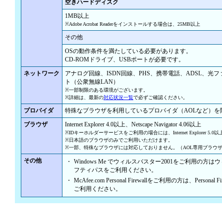
空きハードディスク
1MB以上
※Adobe Acrobat Readerをインストールする場合は、25MB以上
その他
OSの動作条件を満たしている必要があります。
CD-ROMドライブ、USBポートが必要です。
ネットワーク
アナログ回線、ISDN回線、PHS、携帯電話、ADSL、光
ト（公衆無線LAN）
※一部制限のある環境がございます。
※詳細は、最新の
対応状況一覧
で必ずご確認ください。
プロバイダ
特殊なブラウザを利用しているプロバイダ（AOLなど）を
ブラウザ
Internet Explorer 4.0以上、Netscape Navigator 4.06以上
※IDキーホルダーサービスをご利用の場合には、Internet Explorer 5
※日本語のブラウザのみでご利用いただけます。
※一部、特殊なブラウザには対応しておりません。（AOL専用ブラウ
その他
・
Windows Me でウィルスバスター2001をご利用の
フティパスをご利用ください。
・
McAfee.com Personal Firewallをご利用の方は、Pers
ご利用ください。