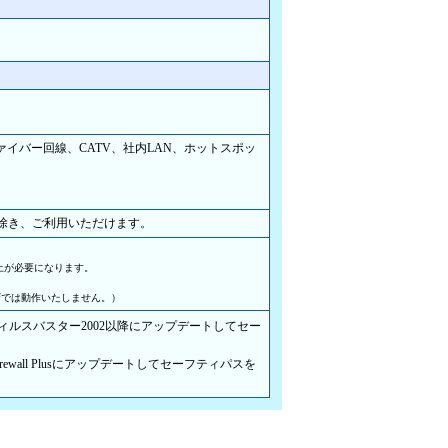
ファイバー回線、CATV、社内LAN、ホットスポッ
除き、ご利用いただけます。
.0以上が必要になります。
ザでは動作いたしません。）
方はウィルスバスター2002以降にアップデートしてセー
onal Firewall Plusにアップデートしてセーフティパスを